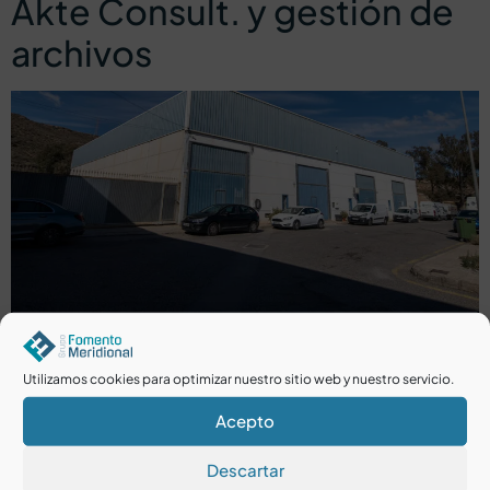
Akte Consult. y gestión de
archivos
Naves en Huércal de Almería, con 328,73 m² + 281,24 m²
Comercial del mueble
Utilizamos cookies para optimizar nuestro sitio web y nuestro servicio.
Millán
Acepto
Descartar