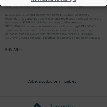
Política de Privacidad
Aviso Legal
Acepto el
Aviso legal
y
Política de privacidad
RESPONSABLE: Grupo Fomento Meridional. FINALIDAD: Gestionar y
responder a las consultas o comunicaciones recibidas a través del formulario
de contacto. LEGITIMACIÓN: Consentimiento del interesado.
DESTINATARIOS: No se cederán datos salvo obligación legal. DERECHOS:
Tiene derecho a acceder, rectificar y suprimir los datos, así como otros
derechos, como se explica en la información adicional. INFORMACIÓN
ADICIONAL: Puede consultar la información adicional en el siguiente
enlace
.
ENVIAR
Volver a todos los inmuebles