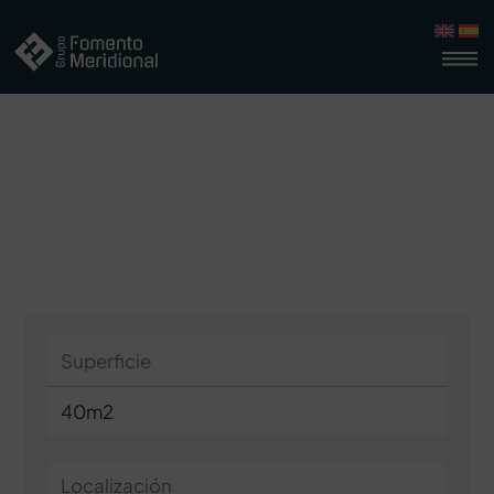
Cristina Lupiañez Peluquería
PARQUE
COMERCIAL
Superficie
40m2
Localización