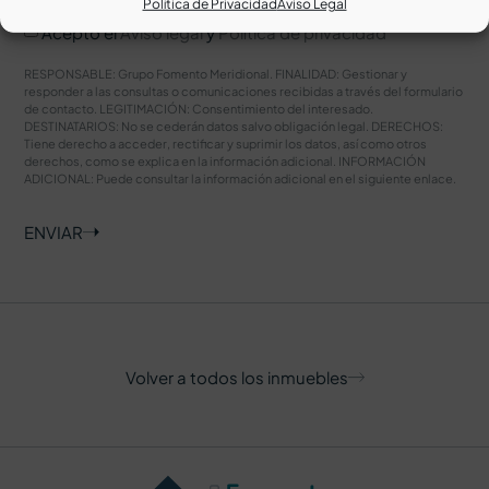
Política de Privacidad
Aviso Legal
Acepto el
Aviso legal
y
Política de privacidad
RESPONSABLE: Grupo Fomento Meridional. FINALIDAD: Gestionar y
responder a las consultas o comunicaciones recibidas a través del formulario
de contacto. LEGITIMACIÓN: Consentimiento del interesado.
DESTINATARIOS: No se cederán datos salvo obligación legal. DERECHOS:
Tiene derecho a acceder, rectificar y suprimir los datos, así como otros
derechos, como se explica en la información adicional. INFORMACIÓN
ADICIONAL: Puede consultar la información adicional en el siguiente
enlace
.
ENVIAR
Volver a todos los inmuebles