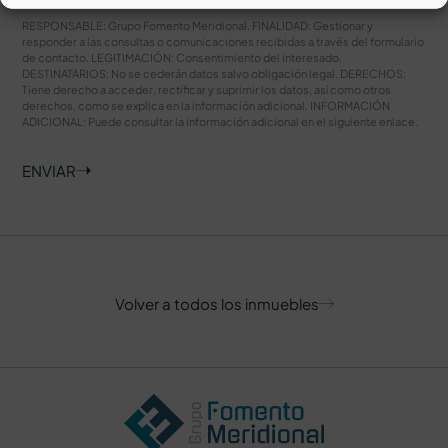
RESPONSABLE: Grupo Fomento Meridional. FINALIDAD: Gestionar y
responder a las consultas o comunicaciones recibidas a través del formulario
de contacto. LEGITIMACIÓN: Consentimiento del interesado.
DESTINATARIOS: No se cederán datos salvo obligación legal. DERECHOS:
Tiene derecho a acceder, rectificar y suprimir los datos, así como otros
derechos, como se explica en la información adicional. INFORMACIÓN
ADICIONAL: Puede consultar la información adicional en el siguiente
enlace
.
ENVIAR
Volver a todos los inmuebles