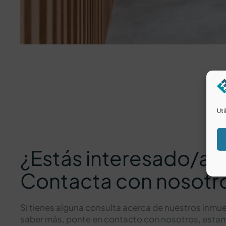
Uti
¿Estás interesado/a?
Contacta con nosotr
Si tienes alguna consulta acerca de nuestros inmue
saber más, ponte en contacto con nosotros, est