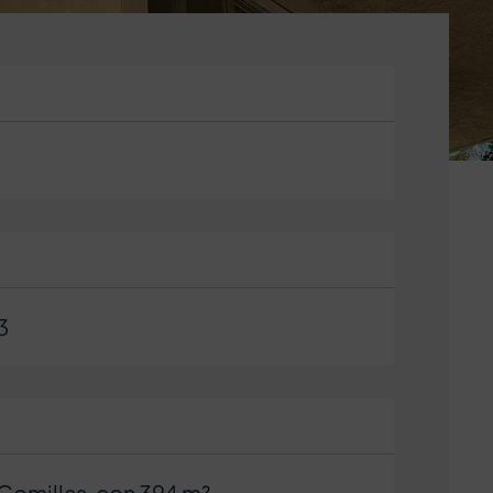
3
Comillas, con 394 m²