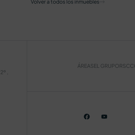
Volver a todos los inmuebles
ÁREAS
EL GRUPO
RSC
C
2º ,