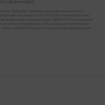
ítica de privacidad
nal. FINALIDAD: Gestionar y responder a las consultas o
del formulario de contacto. LEGITIMACIÓN: Consentimiento del
ederán datos salvo obligación legal. DERECHOS: Tiene derecho a
tos, así como otros derechos, como se explica en la información
uede consultar la información adicional en el siguiente
enlace
.