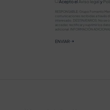
Acepto el
Aviso legal
y
Pol
RESPONSABLE: Grupo Fomento Meridio
comunicaciones recibidas a través 
interesado. DESTINATARIOS: No se c
acceder, rectificar y suprimir los da
adicional. INFORMACIÓN ADICIONAL: P
ENVIAR