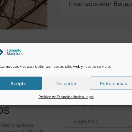
Invernaderos en Berja
lizamos cookies para optimizar nuestro sitio web y nuestro servicio.
Acepto
Descartar
Preferencias
Política de Privacidad
Aviso Legal
os
bles o quieres
amos encantados de