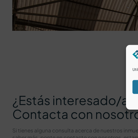
Uti
¿Estás interesado/a?
Contacta con nosotr
Si tienes alguna consulta acerca de nuestros inmue
saber más, ponte en contacto con nosotros, est