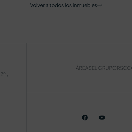
Volver a todos los inmuebles
ÁREAS
EL GRUPO
RSC
C
2º ,