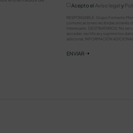
Acepto el
Aviso legal
y
Pol
RESPONSABLE: Grupo Fomento Meridio
comunicaciones recibidas a través 
interesado. DESTINATARIOS: No se c
acceder, rectificar y suprimir los da
adicional. INFORMACIÓN ADICIONAL: P
ENVIAR