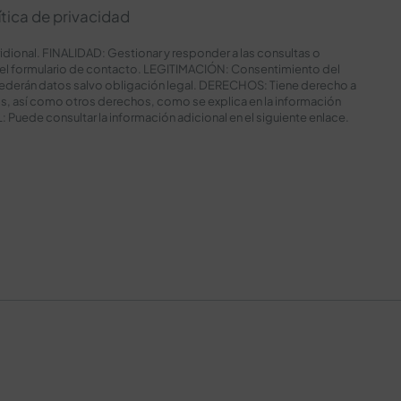
ítica de privacidad
nal. FINALIDAD: Gestionar y responder a las consultas o
del formulario de contacto. LEGITIMACIÓN: Consentimiento del
ederán datos salvo obligación legal. DERECHOS: Tiene derecho a
tos, así como otros derechos, como se explica en la información
uede consultar la información adicional en el siguiente
enlace
.