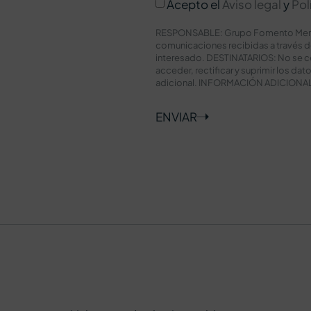
Acepto el
Aviso legal
y
Pol
RESPONSABLE: Grupo Fomento Meridio
comunicaciones recibidas a través 
interesado. DESTINATARIOS: No se c
acceder, rectificar y suprimir los da
adicional. INFORMACIÓN ADICIONAL: P
ENVIAR