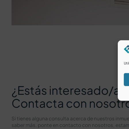
Uti
¿Estás interesado/a?
Contacta con nosotr
Si tienes alguna consulta acerca de nuestros inmue
saber más, ponte en contacto con nosotros, est