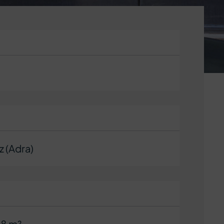
z (Adra)
98 m²