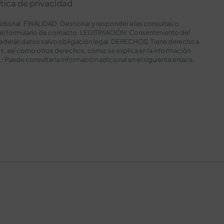
ítica de privacidad
nal. FINALIDAD: Gestionar y responder a las consultas o
del formulario de contacto. LEGITIMACIÓN: Consentimiento del
ederán datos salvo obligación legal. DERECHOS: Tiene derecho a
tos, así como otros derechos, como se explica en la información
uede consultar la información adicional en el siguiente
enlace
.