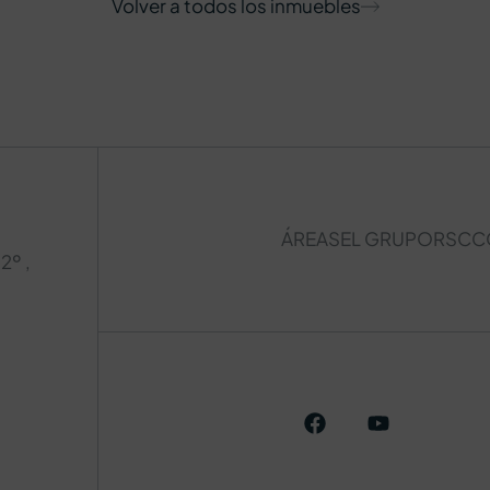
Volver a todos los inmuebles
ÁREAS
EL GRUPO
RSC
C
2º ,