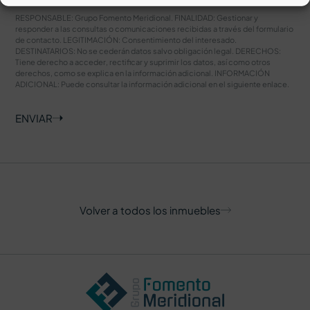
RESPONSABLE: Grupo Fomento Meridional. FINALIDAD: Gestionar y
responder a las consultas o comunicaciones recibidas a través del formulario
de contacto. LEGITIMACIÓN: Consentimiento del interesado.
DESTINATARIOS: No se cederán datos salvo obligación legal. DERECHOS:
Tiene derecho a acceder, rectificar y suprimir los datos, así como otros
derechos, como se explica en la información adicional. INFORMACIÓN
ADICIONAL: Puede consultar la información adicional en el siguiente
enlace
.
ENVIAR
Volver a todos los inmuebles