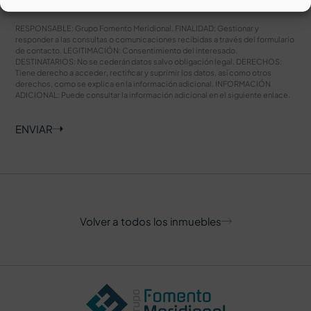
Acepto el
Aviso legal
y
Política de privacidad
RESPONSABLE: Grupo Fomento Meridional. FINALIDAD: Gestionar y
responder a las consultas o comunicaciones recibidas a través del formulario
de contacto. LEGITIMACIÓN: Consentimiento del interesado.
DESTINATARIOS: No se cederán datos salvo obligación legal. DERECHOS:
Tiene derecho a acceder, rectificar y suprimir los datos, así como otros
derechos, como se explica en la información adicional. INFORMACIÓN
ADICIONAL: Puede consultar la información adicional en el siguiente
enlace
.
ENVIAR
Volver a todos los inmuebles