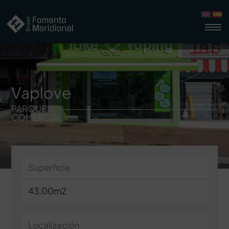
Vaplove
PARQUE
COMERCIAL
Superficie
43,00m2
Localización